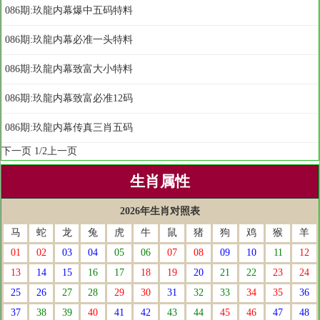
086期:玖龍内幕爆中五码特料
086期:玖龍内幕必准一头特料
086期:玖龍内幕致富大小特料
086期:玖龍内幕致富必准12码
086期:玖龍内幕传真三肖五码
下一页
1/2
上一页
生肖属性
2026年生肖对照表
马
蛇
龙
兔
虎
牛
鼠
猪
狗
鸡
猴
羊
01
02
03
04
05
06
07
08
09
10
11
12
13
14
15
16
17
18
19
20
21
22
23
24
25
26
27
28
29
30
31
32
33
34
35
36
37
38
39
40
41
42
43
44
45
46
47
48