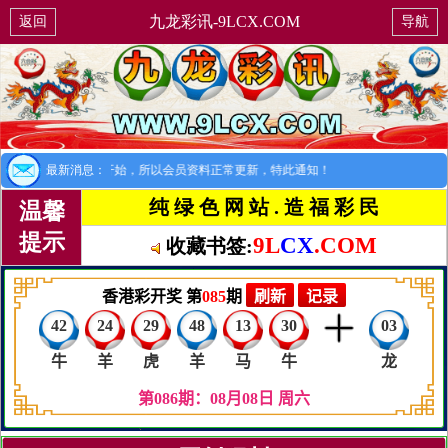
九龙彩讯-9LCX.COM
返回
导航
提示：8月1日开始，所以会员资料正常更新，特此通知！
最新消息：
纯 绿 色 网 站 . 造 福 彩 民
温馨
提示
9L
CX
.COM
收藏书签: