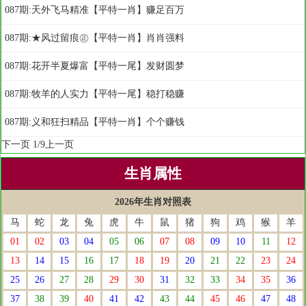
087期:天外飞马精准【平特一肖】赚足百万
087期:★风过留痕㊣【平特一肖】肖肖强料
087期:花开半夏爆富【平特一尾】发财圆梦
087期:牧羊的人实力【平特一尾】稳打稳赚
087期:义和狂扫精品【平特一肖】个个赚钱
下一页
1/9
上一页
生肖属性
2026年生肖对照表
马
蛇
龙
兔
虎
牛
鼠
猪
狗
鸡
猴
羊
01
02
03
04
05
06
07
08
09
10
11
12
13
14
15
16
17
18
19
20
21
22
23
24
25
26
27
28
29
30
31
32
33
34
35
36
37
38
39
40
41
42
43
44
45
46
47
48