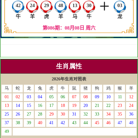
生肖属性
2026年生肖对照表
马
蛇
龙
兔
虎
牛
鼠
猪
狗
鸡
猴
羊
01
02
03
04
05
06
07
08
09
10
11
12
13
14
15
16
17
18
19
20
21
22
23
24
25
26
27
28
29
30
31
32
33
34
35
36
37
38
39
40
41
42
43
44
45
46
47
48
49