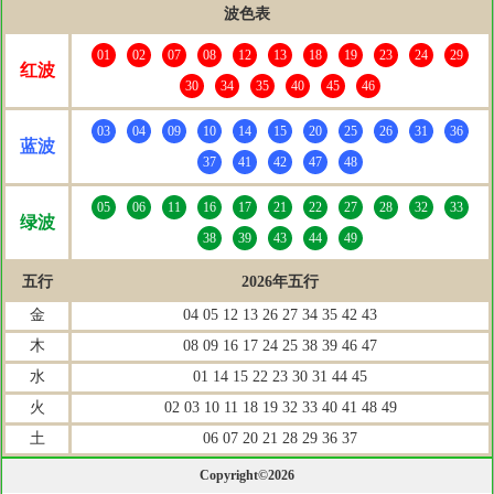
波色表
01
02
07
08
12
13
18
19
23
24
29
红波
30
34
35
40
45
46
03
04
09
10
14
15
20
25
26
31
36
蓝波
37
41
42
47
48
05
06
11
16
17
21
22
27
28
32
33
绿波
38
39
43
44
49
五行
2026年五行
金
04 05 12 13 26 27 34 35 42 43
木
08 09 16 17 24 25 38 39 46 47
水
01 14 15 22 23 30 31 44 45
火
02 03 10 11 18 19 32 33 40 41 48 49
土
06 07 20 21 28 29 36 37
Copyright©2026