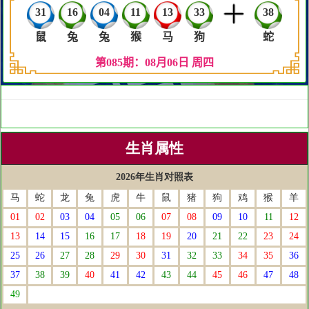
生肖属性
2026年生肖对照表
马
蛇
龙
兔
虎
牛
鼠
猪
狗
鸡
猴
羊
01
02
03
04
05
06
07
08
09
10
11
12
13
14
15
16
17
18
19
20
21
22
23
24
25
26
27
28
29
30
31
32
33
34
35
36
37
38
39
40
41
42
43
44
45
46
47
48
49