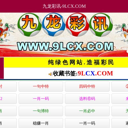
九龙彩讯-9LCX.COM
纯 绿 色 网 站 . 造 福 彩 民
9L
CX
.COM
收藏书签:
封
一句中特
四码中特
2
一肖一码
选料⑥码
肖
一句博特
一肖必中
肖
稳赚一肖
一肖一码